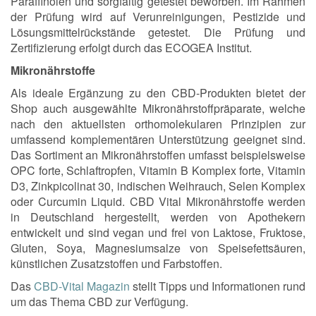
Paraffinölen und sorgfältig getestet beworben. Im Rahmen
der Prüfung wird auf Verunreinigungen, Pestizide und
Lösungsmittelrückstände getestet. Die Prüfung und
Zertifizierung erfolgt durch das ECOGEA Institut.
Mikronährstoffe
Als ideale Ergänzung zu den CBD-Produkten bietet der
Shop auch ausgewählte Mikronährstoffpräparate, welche
nach den aktuellsten orthomolekularen Prinzipien zur
umfassend komplementären Unterstützung geeignet sind.
Das Sortiment an Mikronährstoffen umfasst beispielsweise
OPC forte, Schlaftropfen, Vitamin B Komplex forte, Vitamin
D3, Zinkpicolinat 30, indischen Weihrauch, Selen Komplex
oder Curcumin Liquid. CBD Vital Mikronährstoffe werden
in Deutschland hergestellt, werden von Apothekern
entwickelt und sind vegan und frei von Laktose, Fruktose,
Gluten, Soya, Magnesiumsalze von Speisefettsäuren,
künstlichen Zusatzstoffen und Farbstoffen.
Das
CBD-Vital Magazin
stellt Tipps und Informationen rund
um das Thema CBD zur Verfügung.