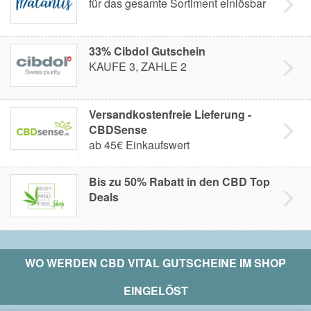
für das gesamte Sortiment einlösbar
33% Cibdol Gutschein
KAUFE 3, ZAHLE 2
Versandkostenfreie Lieferung -
CBDSense
ab 45€ Einkaufswert
Bis zu 50% Rabatt in den CBD Top
Deals
WO WERDEN
CBD VITAL
GUTSCHEINE IM SHOP
EINGELÖST