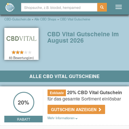
Togg
navig
CBD-Gutschein.de
»
Alle CBD Shops
»
CBD Vital Gutscheine
CBD Vital Gutscheine im
August 2026
83 Bewertung(en)
ALLE CBD VITAL GUTSCHEINE
20% CBD Vital Gutschein
Exklusiv
für das gesamte Sortiment einlösbar
20%
GUTSCHEIN ANZEIGEN
Mehr Informationen
RABATT
Dieser Gutscheincode wurde CBD-GUTSCHEIN.DE
exklusiv zur Verfügung gestellt.